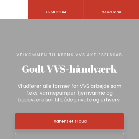
75 50 33 44
Send mail
VELKOMMEN TIL KRENK VVS AKTIESELSKAB
Godt VVS-håndværk
Vi udfører alle former for VVS arbejde som
f.eks. varmepumper, fjernvarme og
badeværelser til både private og erhverv.
Indhent et tilbud