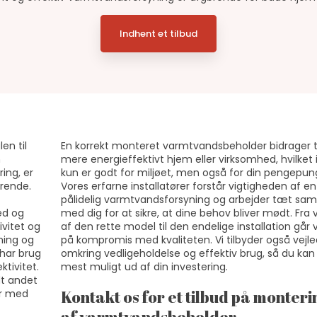
Indhent et tilbud
en til
En korrekt monteret varmtvandsbeholder bidrager ti
n
mere energieffektivt hjem eller virksomhed, hvilket 
ing, er
kun er godt for miljøet, men også for din pengepun
rende.​
Vores erfarne installatører forstår vigtigheden af en
pålidelig varmtvandsforsyning og arbejder tæt s
hed og
med dig for at sikre, at dine behov bliver mødt. Fra 
ivitet og
af den rette model til den endelige installation går v
ning og
på kompromis med kvaliteten. Vi tilbyder også vejl
 har brug
omkring vedligeholdelse og effektiv brug, så du kan
ktivitet.
mest muligt ud af din investering.
dt andet
er med
Kontakt os for et tilbud på monteri
af varmtvandsbeholder