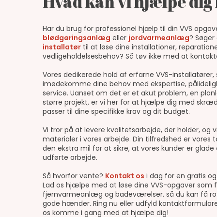
Hvad kan vi hjælpe di
Har du brug for professionel hjælp til din VVS opgave
blødgøringsanlæg
eller
jordvarmeanlæg
? Søger 
installatør
til at løse dine installationer, reparatione
vedligeholdelsesbehov? Så tøv ikke med at kontakt
Vores dedikerede hold af erfarne VVS-installatører, st
imødekomme dine behov med ekspertise, pålideligh
service. Uanset om det er et akut problem, en planlag
større projekt, er vi her for at hjælpe dig med skræ
passer til dine specifikke krav og dit budget.
Vi tror på at levere kvalitetsarbejde, der holder, o
materialer i vores arbejde. Din tilfredshed er vores to
den ekstra mil for at sikre, at vores kunder er glade
udførte arbejde.
Så hvorfor vente?
Kontakt os
i dag for en gratis og
Lad os hjælpe med at løse dine VVS-opgaver som 
fjernvarmeanlæg og badeværelser, så du kan få ro i 
gode hænder. Ring nu eller udfyld kontaktformulare
os komme i gang med at hjælpe dig!