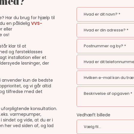
g med?
? Har du brug for hjælp til
du en pålidelig
VVS-
r eller
e os!
år klar til at
ed og førsteklasses
t installation eller et
ddersyede løsninger, der
g vi anvender kun de bedste
pprioritet, og vi går altid
 og tilfredse med det
 uforpligtende konsultation.
f.eks. varmepumper,
Vedhæft billede
sindet og vide, at du er i
n her ved siden af, og lad