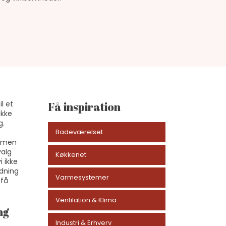
l et
Få inspiration
ikke
g.
Badeværelset
ammen
valg
Køkkenet
i ikke
edning
Varmesystemer
 få
Ventilation & Klima
ng
Industri & Erhverv