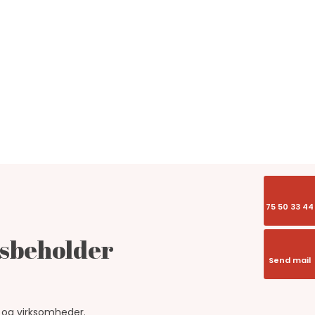
renk VVS
Kontakt
75 50 33 44
dsbeholder
Send mail
m og virksomheder.