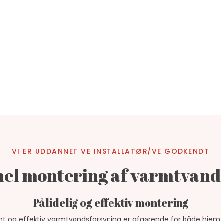
Forside
VVS ↓
Referencer
Om K
VI ER UDDANNET VE INSTALLATØR/VE GODKENDT
onel montering af varmtvan
Pålidelig og effektiv montering
ant og effektiv varmtvandsforsyning er afgørende for både hje