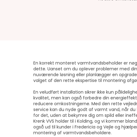
​En korrekt monteret varmtvandsbeholder er nøgl
dette. Uanset om du oplever problemer med di
nuværende løsning eller planlægger en opgrader
valget af den rette ekspertise til montering afgø
En veludført installation sikrer ikke kun pålidelig
kvalitet, men kan også forbedre din energieffekt
reducere omkostningerne. Med den rette vejled
service kan du nyde godt af varmt vand, når du
for det, uden at bekymre dig om spild eller ineffe
Krenk VVS holder til i Kolding, og vi kommer blan
også ud til kunder i Fredericia og Vejle og hjælp
montering af varmtvandsbeholdere.