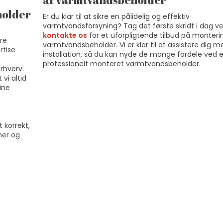
holder
Er du klar til at sikre en pålidelig og effektiv
varmtvandsforsyning? Tag det første skridt i dag v
kontakte os
for et uforpligtende tilbud på monteri
kre
varmtvandsbeholder. Vi er klar til at assistere dig m
rtise
installation, så du kan nyde de mange fordele ved 
professionelt monteret varmtvandsbeholder.​
rhverv.
 vi altid
ine
t korrekt,
mer og