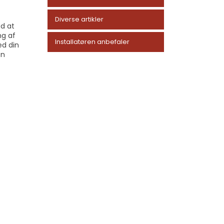
Diverse artikler
ed at
ng af
Installatøren anbefaler
ed din
en