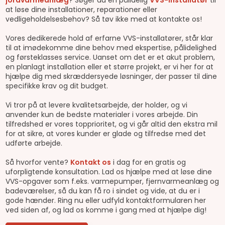
at løse dine installationer, reparationer eller
vedligeholdelsesbehov? Så tøv ikke med at kontakte os!
Vores dedikerede hold af erfarne VVS-installatører, står klar
til at imødekomme dine behov med ekspertise, pålidelighed
og førsteklasses service. Uanset om det er et akut problem,
en planlagt installation eller et større projekt, er vi her for at
hjælpe dig med skræddersyede løsninger, der passer til dine
specifikke krav og dit budget.
Vi tror på at levere kvalitetsarbejde, der holder, og vi
anvender kun de bedste materialer i vores arbejde. Din
tilfredshed er vores topprioritet, og vi går altid den ekstra mil
for at sikre, at vores kunder er glade og tilfredse med det
udførte arbejde.
Så hvorfor vente?
Kontakt os
i dag for en gratis og
uforpligtende konsultation. Lad os hjælpe med at løse dine
VVS-opgaver som f.eks. varmepumper, fjernvarmeanlæg og
badeværelser, så du kan få ro i sindet og vide, at du er i
gode hænder. Ring nu eller udfyld kontaktformularen her
ved siden af, og lad os komme i gang med at hjælpe dig!