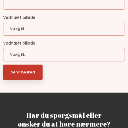
Vedhæft billede
Vedhæft billede
Har du spørgsmål eller
​ønsker du at høre nærmere?